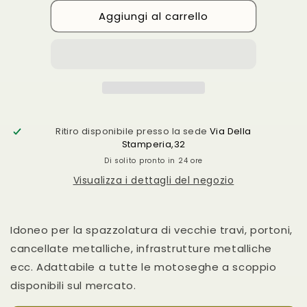
per
per
Aggiungi al carrello
Spazzola
Spazzola
per
per
motosega
motosega
117
117
SP
SP
Ritiro disponibile presso la sede
Via Della
Stamperia,32
Di solito pronto in 24 ore
Visualizza i dettagli del negozio
Idoneo per la spazzolatura di vecchie travi, portoni,
cancellate metalliche, infrastrutture metalliche
ecc. Adattabile a tutte le motoseghe a scoppio
disponibili sul mercato.