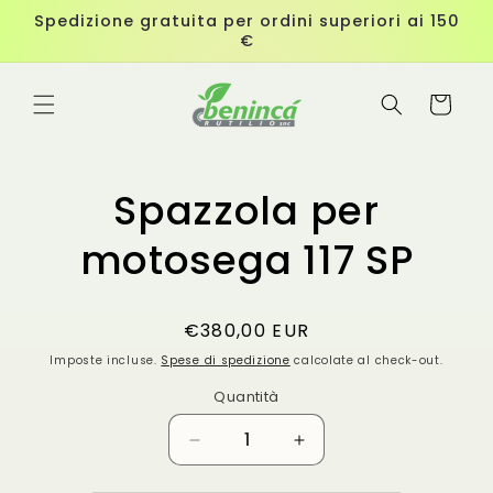
Vai
Spedizione gratuita per ordini superiori ai 150
direttamente
€
ai contenuti
Carrello
Passa alle
Spazzola per
informazioni
sul
prodotto
motosega 117 SP
Prezzo
€380,00 EUR
di
Imposte incluse.
Spese di spedizione
calcolate al check-out.
listino
Quantità
Diminuisci
Aumenta
quantità
quantità