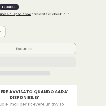
e
Esaurito
o
Spese di spedizione
calcolate al check-out.
g
r
Aumenta
a
quantità
per
f
Esaurito
Machete
i
Rinaldi
con
c
fodero
Art
a
135+153
SERE AVVISATO QUANDO SARA'
DISPONIBILE?
 tua e-mail per ricevere un avviso