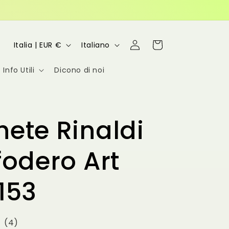
P
L
Accedi
Carrello
Italia | EUR €
Italiano
a
i
Info Utili
Dicono di noi
e
n
s
g
e
u
ete Rinaldi
/
a
A
fodero Art
r
153
e
a
g
(
4
)