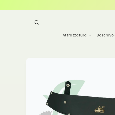
Vai
direttamente
ai contenuti
Attrezzatura
Boschivo
Passa alle
informazioni
sul
prodotto