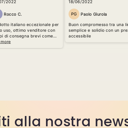
07/2022
18/06/2022
C
PG
Rocco C.
Paolo Giurola
otto italiano eccezionale per
Buon compromesso tra una li
uo uso, ottimo venditore con
semplice e solidio con un prezzo
pi di consegna brevi come
accessibile
cificato.
 more
op.
iti alla nostra new