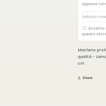
appena torn
indirizzo e-
Accetto 
questo stor
Machete profes
qualità - Lama
cm
Share