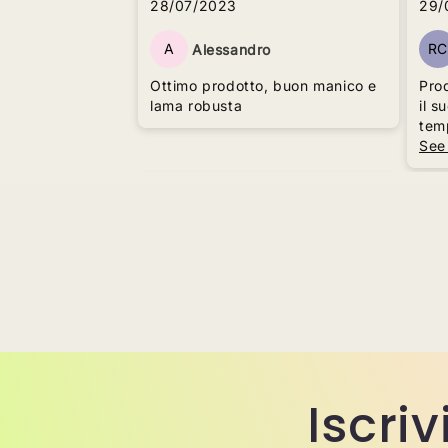
28/07/2023
29/
A
R
Alessandro
Ottimo prodotto, buon manico e
Prod
lama robusta
il s
tem
spe
See
Il T
Iscriv