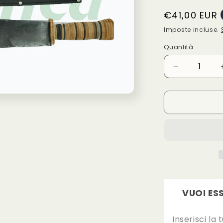
Prezzo
€41,00 EUR
di
Imposte incluse.
listino
Quantità
Diminuisci
quantità
per
Machete
Rinaldi
con
fodero
Art
135+153
VUOI ES
Inserisci la