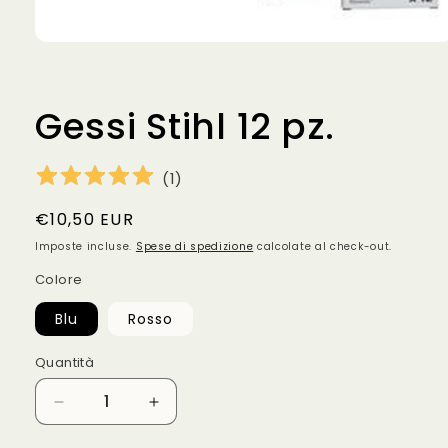
Apri
contenuti
multimediali
1
in
Gessi Stihl 12 pz.
finestra
modale
(
1
)
Prezzo
€10,50 EUR
di
Imposte incluse.
Spese di spedizione
calcolate al check-out.
listino
Colore
Blu
Rosso
Quantità
Diminuisci
Aumenta
quantità
quantità