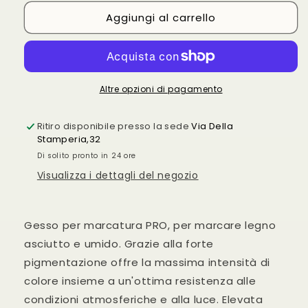
per
per
Aggiungi al carrello
Gessi
Gessi
Stihl
Stihl
12
12
pz.
pz.
Altre opzioni di pagamento
Ritiro disponibile presso la sede
Via Della
Stamperia,32
Di solito pronto in 24 ore
Visualizza i dettagli del negozio
Gesso per marcatura PRO, per marcare legno
asciutto e umido. Grazie alla forte
pigmentazione offre la massima intensità di
colore insieme a un'ottima resistenza alle
condizioni atmosferiche e alla luce. Elevata