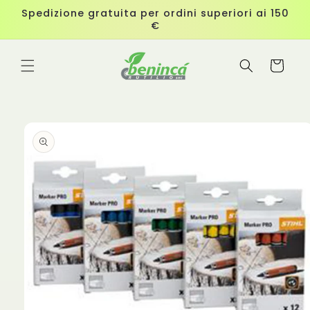
Vai
Spedizione gratuita per ordini superiori ai 150
direttamente
€
ai contenuti
Carrello
Passa alle
informazioni
sul
prodotto