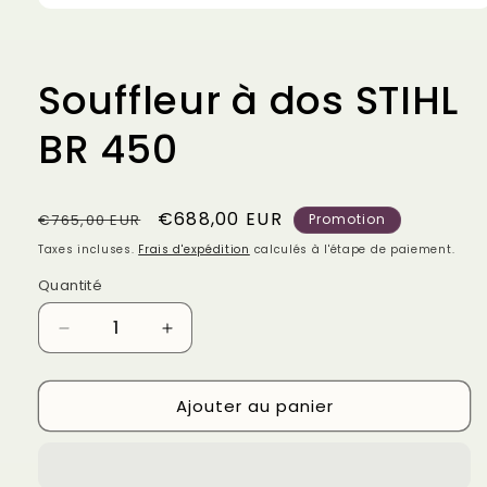
Ouvrir
le
média
1
dans
Souffleur à dos STIHL
une
fenêtre
modale
BR 450
Prix
Prix
€688,00 EUR
€765,00 EUR
Promotion
habituel
promotionnel
Taxes incluses.
Frais d'expédition
calculés à l'étape de paiement.
Quantité
Réduire
Augmenter
la
la
quantité
quantité
Ajouter au panier
de
de
Souffleur
Souffleur
à
à
dos
dos