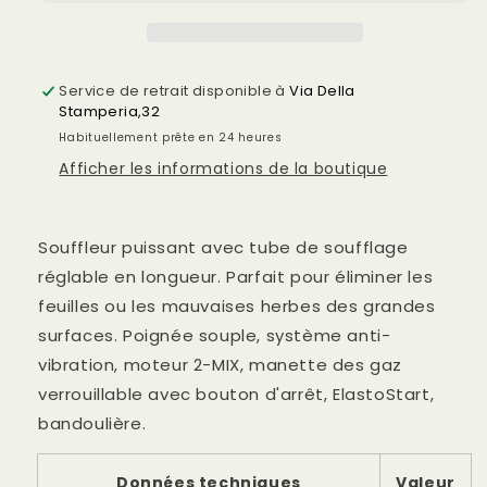
STIHL
STIHL
BR
BR
450
450
Service de retrait disponible à
Via Della
Stamperia,32
Habituellement prête en 24 heures
Afficher les informations de la boutique
Souffleur puissant avec tube de soufflage
réglable en longueur. Parfait pour éliminer les
feuilles ou les mauvaises herbes des grandes
surfaces. Poignée souple, système anti-
vibration, moteur 2-MIX, manette des gaz
verrouillable avec bouton d'arrêt, ElastoStart,
bandoulière.
Données techniques
Valeur