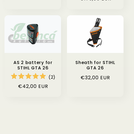
price
price
AS 2 battery for
Sheath for STIHL
STIHL GTA 26
GTA 26
(
2
)
Regular
€32,00 EUR
price
Regular
€42,00 EUR
price