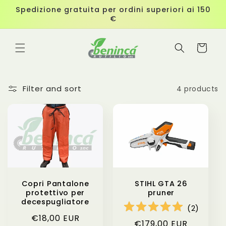
Skip to
Spedizione gratuita per ordini superiori ai 150
content
€
Cart
Filter and sort
4 products
STIHL GTA 26
Copri Pantalone
pruner
protettivo per
decespugliatore
(
2
)
Regular
€18,00 EUR
Regular
€179,00 EUR