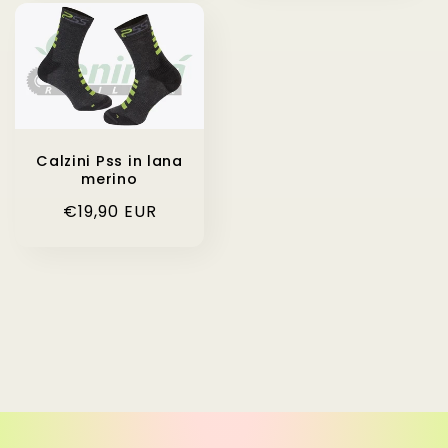
Calzini Pss in lana
merino
Prezzo
€19,90 EUR
di
listino