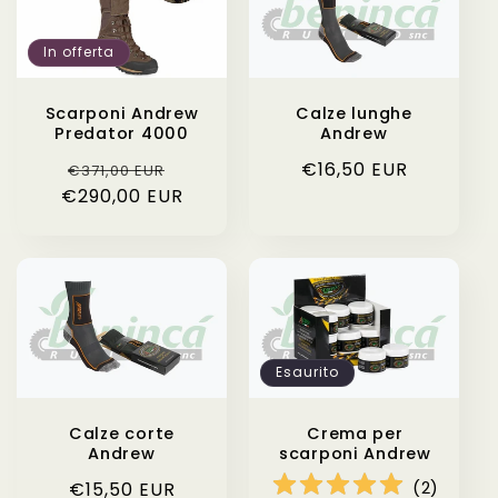
In offerta
Scarponi Andrew
Calze lunghe
Predator 4000
Andrew
Prezzo
Prezzo
Prezzo
€16,50 EUR
€371,00 EUR
€290,00 EUR
di
scontato
di
listino
listino
Esaurito
Calze corte
Crema per
Andrew
scarponi Andrew
(
2
)
Prezzo
€15,50 EUR