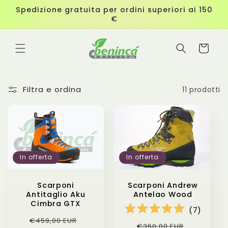
Vai
Spedizione gratuita per ordini superiori ai 150
direttamente
€
ai contenuti
Carrello
Filtra e ordina
11 prodotti
In offerta
In offerta
Scarponi
Scarponi Andrew
Antitaglio Aku
Antelao Wood
Cimbra GTX
(
7
)
Prezzo
Prezzo
€459,00 EUR
Prezzo
Prezzo
€360,00 EUR