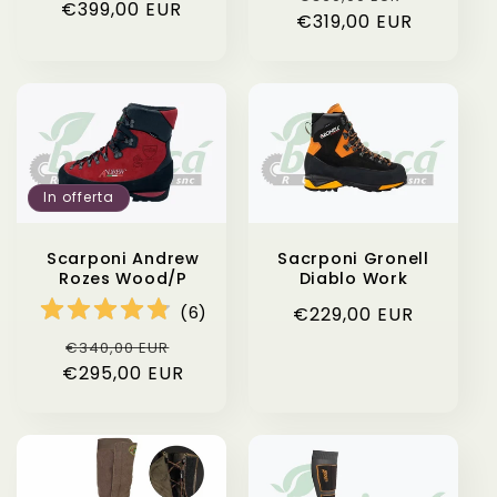
€399,00 EUR
di
scontato
€319,00 EUR
di
scontat
listino
listino
In offerta
Scarponi Andrew
Sacrponi Gronell
Rozes Wood/P
Diablo Work
(
6
)
Prezzo
€229,00 EUR
di
Prezzo
Prezzo
€340,00 EUR
listino
€295,00 EUR
di
scontato
listino