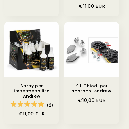
di
Prezzo
€11,00 EUR
listino
di
listino
Spray per
Kit Chiodi per
impermeabilità
scarponi Andrew
Andrew
Prezzo
€10,00 EUR
(
2
)
di
Prezzo
€11,00 EUR
listino
di
listino